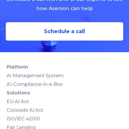
how Asenion can help
Schedule a call
Platform
AI Management System
AI-Compliance-in-a-Box
Solutions
EU AI Act
Colorado AI Act
ISO/IEC 42001
Fair Lending